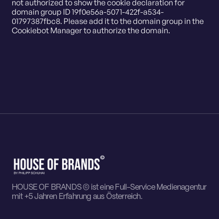
not authorized to show the cookie declaration for
domain group ID 19f0e56a-5071-422f-a534-
01797387fbc8. Please add it to the domain group in the
Cookiebot Manager to authorize the domain.
HOUSE OF BRANDS © ist eine Full-Service Medienagentur
mit +5 Jahren Erfahrung aus Österreich.